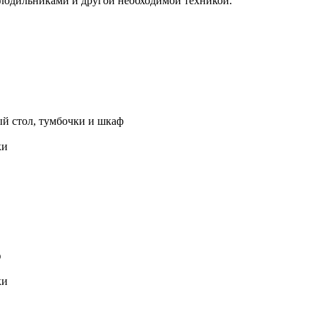
олодильниками и
другой необходимой техникой.
 стол, тумбочки и шкаф
ки
ф
ки