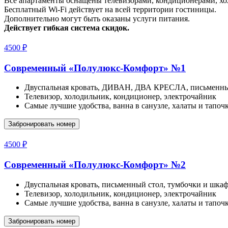
Все апартаменты оснащены телевизорами, кондиционерами, х
Бесплатный Wi-Fi действует на всей территории гостиницы.
Дополнительно могут быть оказаны услуги питания.
Действует гибкая система скидок.
4500 ₽
Современный
«Полулюкс-Комфорт»
№1
Двуспальная кровать, ДИВАН, ДВА КРЕСЛА, письменный
Телевизор, холодильник, кондиционер, электрочайник
Самые лучшие удобства, ванна в санузле, халаты и тапоч
Забронировать номер
4500 ₽
Современный
«Полулюкс-Комфорт»
№2
Двуспальная кровать, письменный стол, тумбочки и шка
Телевизор, холодильник, кондиционер, электрочайник
Самые лучшие удобства, ванна в санузле, халаты и тапоч
Забронировать номер